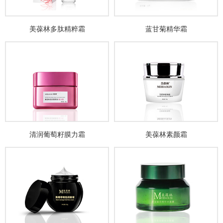
美葆林多肽精粹霜
蓝甘菊精华霜
清润葡萄籽膜力霜
美葆林素颜霜