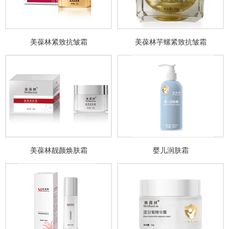
美葆林紧致抗皱霜
美葆林芋螺紧致抗皱霜
美葆林靓颜焕肤霜
婴儿润肤霜