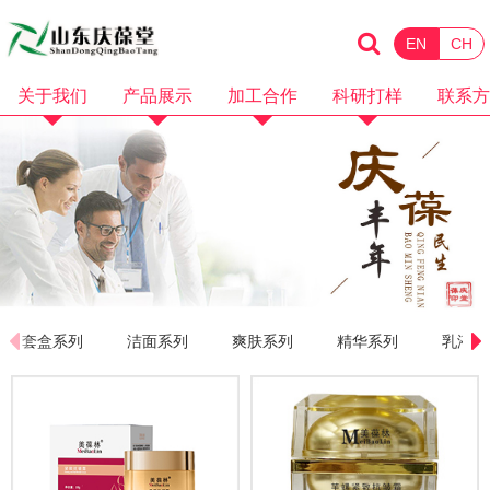
EN
CH
关于我们
产品展示
加工合作
科研打样
联系方
企业简介
化妆品
消械加工
品牌招商
企业资质
保健食品
面膜加工
微商电商
品牌故事
水剂加工
OEM加工
产品视频
膏霜加工
科研打样
企业视频
乳液加工
套盒系列
洁面系列
爽肤系列
精华系列
乳液系
洗护加工
洁面卸妆加工
隔离防晒加工