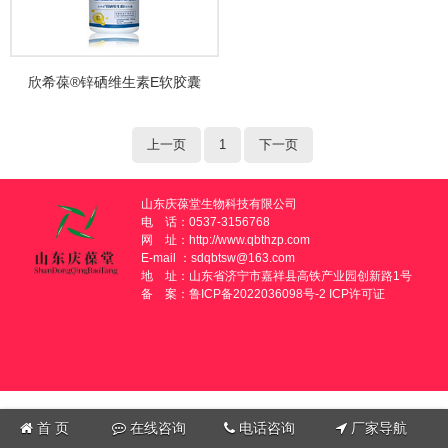
欣希葆®锌硒维生素E软胶囊
上一页
1
下一页
山东庆葆堂生物科技有限公司
电 话：0537-3156768
网 址：
http://www.qbthzp.com
E-mail ：sdqbtsw@163.com
地 址：山东省济宁市嘉祥县高铁产业园创新路1号
备 案：
鲁ICP备2022036098号-2
ICP许可证
首 页
在线咨询
电话咨询
厂家导航