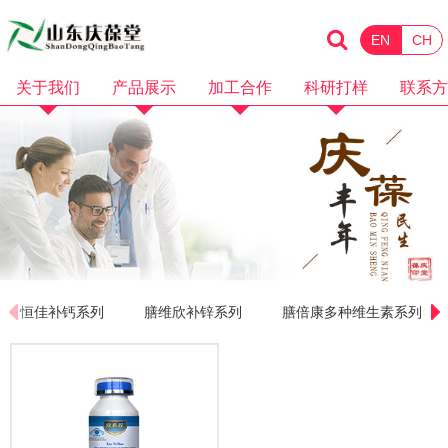
EN
CH
关于我们
产品展示
加工合作
科研打样
联系方
企业简介
化妆品
消械加工
品牌招商
企业资质
保健食品
面膜加工
微商电商
品牌故事
水剂加工
OEM加工
产品视频
膏霜加工
科研打样
企业视频
乳液加工
恒佳补钙系列
膳维欣补锌系列
膳倍康多种维生素系列
洗护加工
洁面卸妆加工
隔离防晒加工