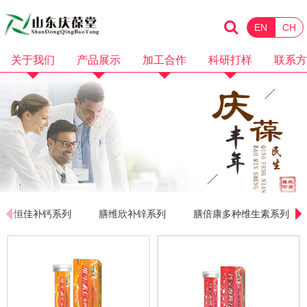
EN
CH
关于我们
产品展示
加工合作
科研打样
联系方
企业简介
化妆品
消械加工
品牌招商
企业资质
保健食品
面膜加工
微商电商
品牌故事
水剂加工
OEM加工
产品视频
膏霜加工
科研打样
企业视频
乳液加工
恒佳补钙系列
膳维欣补锌系列
膳倍康多种维生素系列
洗护加工
洁面卸妆加工
隔离防晒加工