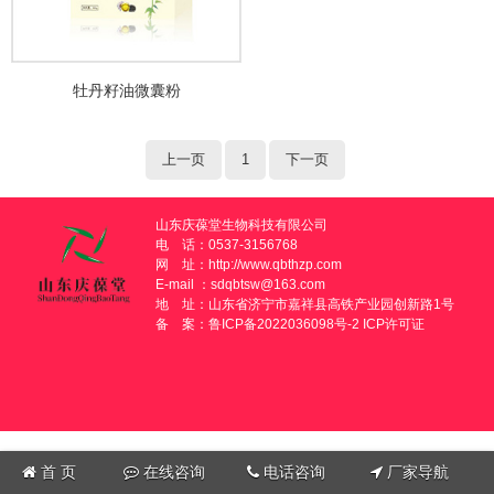
牡丹籽油微囊粉
上一页
1
下一页
山东庆葆堂生物科技有限公司
电 话：0537-3156768
网 址：
http://www.qbthzp.com
E-mail ：sdqbtsw@163.com
地 址：山东省济宁市嘉祥县高铁产业园创新路1号
备 案：
鲁ICP备2022036098号-2
ICP许可证
首 页
在线咨询
电话咨询
厂家导航