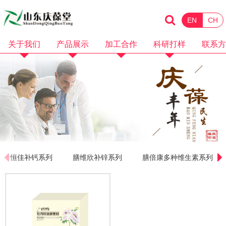
EN
CH
关于我们
产品展示
加工合作
科研打样
联系方
企业简介
化妆品
消械加工
品牌招商
企业资质
保健食品
面膜加工
微商电商
品牌故事
水剂加工
OEM加工
产品视频
膏霜加工
科研打样
企业视频
乳液加工
恒佳补钙系列
膳维欣补锌系列
膳倍康多种维生素系列
洗护加工
洁面卸妆加工
隔离防晒加工