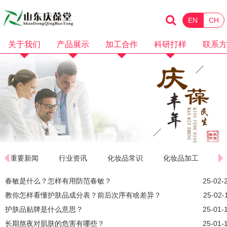
EN
CH
关于我们
产品展示
加工合作
科研打样
联系方
企业简介
化妆品
消械加工
品牌招商
企业资质
保健食品
面膜加工
微商电商
品牌故事
水剂加工
OEM加工
产品视频
膏霜加工
科研打样
企业视频
乳液加工
重要新闻
行业资讯
化妆品常识
化妆品加工
洗护加工
春敏是什么？怎样有用防范春敏？
25-02-
教你怎样看懂护肤品成分表？前后次序有啥差异？
25-02-
洁面卸妆加工
护肤品贴牌是什么意思？
25-01-
隔离防晒加工
长期熬夜对肌肤的危害有哪些？
25-01-