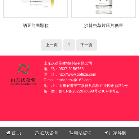
纳豆红曲颗粒
沙棘虫草片压片糖果
上一页
1
下一页
山东庆葆堂生物科技有限公司
电 话：0537-3156768
网 址：
http://www.qbthzp.com
E-mail ：sdqbtsw@163.com
地 址：山东省济宁市嘉祥县高铁产业园创新路1号
备 案：
鲁ICP备2022036098号-2
ICP许可证
首 页
在线咨询
电话咨询
厂家导航