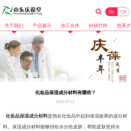
EN
CH
关于我们
产品展示
加工合作
科研打样
联系方
企业简介
化妆品
消械加工
品牌招商
企业资质
保健食品
面膜加工
微商电商
品牌故事
水剂加工
OEM加工
产品视频
膏霜加工
科研打样
企业视频
乳液加工
化妆品保湿成分材料有哪些？
洗护加工
2025-07-12
洁面卸妆加工
化妆品保湿成分材料
是指在化妆品中起到保湿效果的成分材
料。保湿成分材料能够供给水分给皮肤，帮助皮肤坚持水
隔离防晒加工