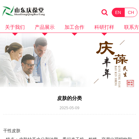
EN
CH
关于我们
产品展示
加工合作
科研打样
联系方
企业简介
化妆品
消械加工
品牌招商
企业资质
保健食品
面膜加工
微商电商
品牌故事
水剂加工
OEM加工
产品视频
膏霜加工
科研打样
企业视频
乳液加工
皮肤的分类
洗护加工
2025-05-09
洁面卸妆加工
干性皮肤
隔离防晒加工