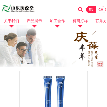
EN
CH
关于我们
产品展示
加工合作
科研打样
联系方
企业简介
化妆品
消械加工
品牌招商
企业资质
保健食品
面膜加工
微商电商
品牌故事
水剂加工
OEM加工
产品视频
膏霜加工
科研打样
企业视频
乳液加工
洗护加工
洁面卸妆加工
隔离防晒加工