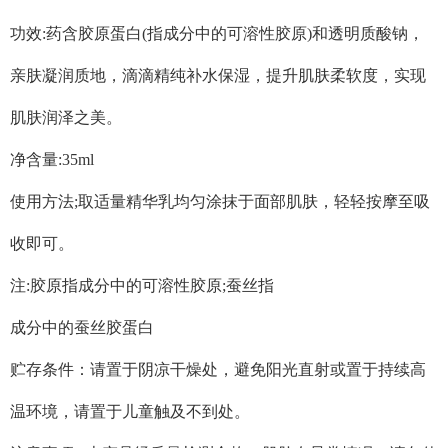
功效:药含胶原蛋白(指成分中的可溶性胶原)和透明质酸钠，
亲肤凝润质地，滴滴精纯补水保湿，提升肌肤柔软度，实现
肌肤润泽之美。
净含量:35ml
使用方法;取适量精华乳均匀涂抹于面部肌肤，轻轻按摩至吸
收即可。
注:胶原指成分中的可溶性胶原;蚕丝指
成分中的蚕丝胶蛋白
贮存条件：请置于阴凉干燥处，避免阳光直射或置于持续高
温环境，请置于儿童触及不到处。