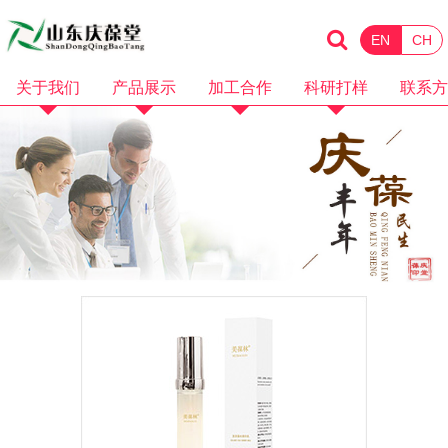
EN
CH
关于我们
产品展示
加工合作
科研打样
联系方
企业简介
化妆品
消械加工
品牌招商
企业资质
保健食品
面膜加工
微商电商
品牌故事
水剂加工
OEM加工
产品视频
膏霜加工
科研打样
企业视频
乳液加工
洗护加工
洁面卸妆加工
隔离防晒加工