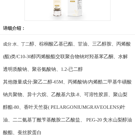
详细介绍：
醇、棕榈酸乙基已酯、甘油、三乙醇胺、丙烯酸
成分:水、丁二
(酯)类/C10-30醇丙烯酸酯交联聚合物钠对羟基苯乙酮、水解
透明质酸钠、聚谷氨酸钠、1.2-已二醇
其他微量成分:聚乙二醇-65M、丙烯酸钠/内烯酷二甲基牛磺酸
钠共聚物、异十六烷、乙酰基六肽-8、可溶性胶原、聚山梨
醇酯-80、香叶天竺葵( PELARGONIUMGRAVEOLENS)叶
油、二二氨基丁酰苄基酰胺二乙酸盐、 PEG-20 失水山梨醇油
酸酯、蚕丝胶蛋白